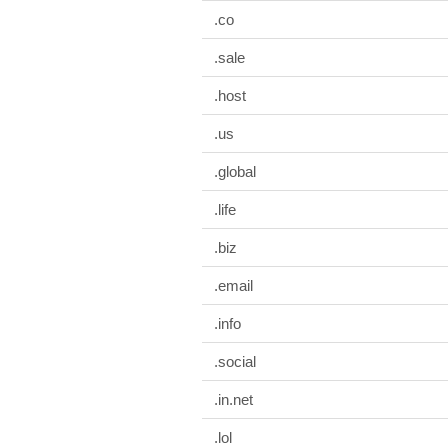
.co
.sale
.host
.us
.global
.life
.biz
.email
.info
.social
.in.net
.lol