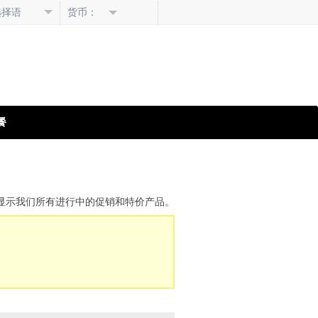
选择语
货币：
言
餐
组合。该页向您显示我们所有进行中的促销和特价产品。